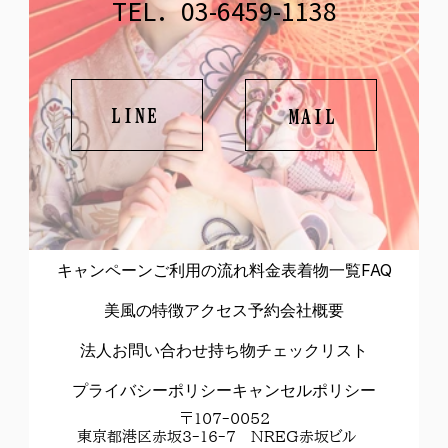
TEL．03-6459-1138
LINE
MAIL
キャンペーン
ご利用の流れ
料金表
着物一覧
FAQ
美風の特徴
アクセス
予約
会社概要
法人お問い合わせ
持ち物チェックリスト
プライバシーポリシー
キャンセルポリシー
〒107-0052
東京都港区赤坂3-16-7　NREG赤坂ビル　