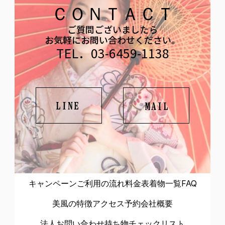
ＣＯＮＴＡＣＴ
ご質問ございましたら
お気軽にお問い合わせください。
TEL．03-6459-1138
LINE
MAIL
キャンペーン
ご利用の流れ
料金表
着物一覧
FAQ
美風の特徴
アクセス
予約
会社概要
法人お問い合わせ
持ち物チェックリスト