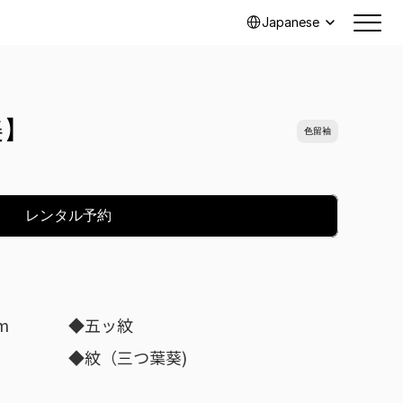
Select Language
Japanese
美】
色留袖
レンタル予約
m
◆五ッ紋
◆紋（三つ葉葵)