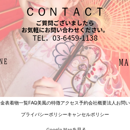
ＣＯＮＴＡＣＴ
ご質問ございましたら
お気軽にお問い合わせください。
TEL．03-6459-1138
NE
MA
料金表
着物一覧
FAQ
美風の特徴
アクセス
予約
会社概要
法人お問い
プライバシーポリシー
キャンセルポリシー
Google Mapを見る