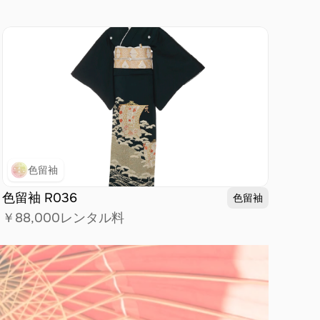
色留袖
色留袖 R036
色留袖
￥88,000
レンタル料