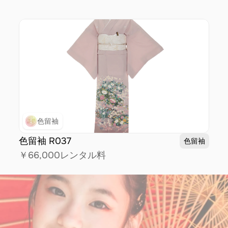
色留袖
色留袖 R037
色留袖
￥66,000
レンタル料