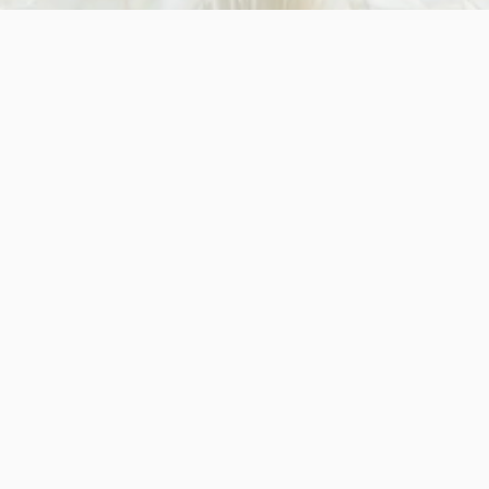
介绍美风的和服清单
7岁
10岁