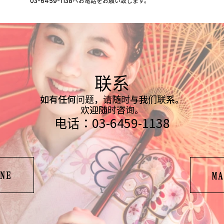
03-6459-1138へお電話をお願い致します。
联系
如有任何问题，请随时与我们联系。
欢迎随时咨询。
电话：03-6459-1138
NE
MA